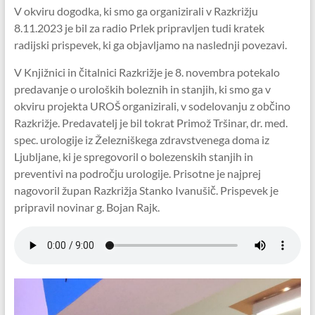
V okviru dogodka, ki smo ga organizirali v Razkrižju
8.11.2023 je bil za radio Prlek pripravljen tudi kratek
radijski prispevek, ki ga objavljamo na naslednji povezavi.
V Knjižnici in čitalnici Razkrižje je 8. novembra potekalo
predavanje o uroloških boleznih in stanjih, ki smo ga v
okviru projekta UROŠ organizirali, v sodelovanju z občino
Razkrižje. Predavatelj je bil tokrat Primož Tršinar, dr. med.
spec. urologije iz Železniškega zdravstvenega doma iz
Ljubljane, ki je spregovoril o bolezenskih stanjih in
preventivi na področju urologije. Prisotne je najprej
nagovoril župan Razkrižja Stanko Ivanušič. Prispevek je
pripravil novinar g. Bojan Rajk.