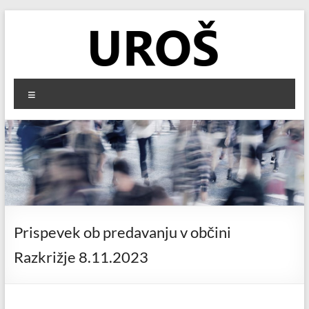
Skip
to
content
UROŠ
Menu
Zdravstveno
ozaveščanje
o
preventivi
in
obravnavi
kroničnih
uroloških
Prispevek ob predavanju v občini
bolezni
Razkrižje 8.11.2023
in
stanj