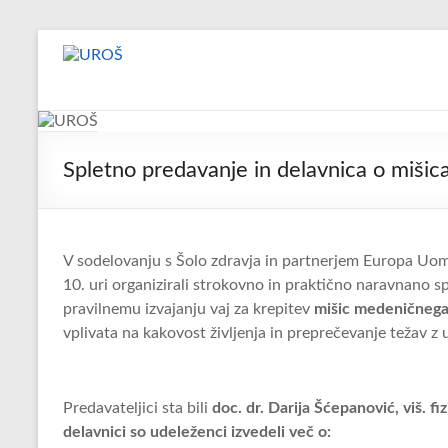
Skip
to
UROŠ
content
Zdravstveno
ozaveščanje
o
Spletno predavanje in delavnica o miši
preventivi
in
obravnavi
kroničnih
V sodelovanju s Šolo zdravja in partnerjem Europa U
uroloških
10. uri organizirali strokovno in praktično naravnano 
bolezni
pravilnemu izvajanju vaj za krepitev
mišic medeničnega
in
vplivata na kakovost življenja in preprečevanje težav z 
stanj
Predavateljici sta bili
doc. dr. Darija Šćepanović, viš. fizio
delavnici so udeleženci izvedeli več o: