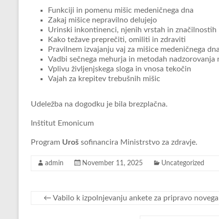
Funkciji in pomenu mišic medeničnega dna
Zakaj mišice nepravilno delujejo
Urinski inkontinenci, njenih vrstah in značilnostih
Kako težave preprečiti, omiliti in zdraviti
Pravilnem izvajanju vaj za mišice medeničnega dn
Vadbi sečnega mehurja in metodah nadzorovanja 
Vplivu življenjskega sloga in vnosa tekočin
Vajah za krepitev trebušnih mišic
Udeležba na dogodku je bila brezplačna.
Inštitut Emonicum
Program
Uroš
sofinancira Ministrstvo za zdravje.
admin
November 11, 2025
Uncategorized
←
Vabilo k izpolnjevanju ankete za pripravo nov