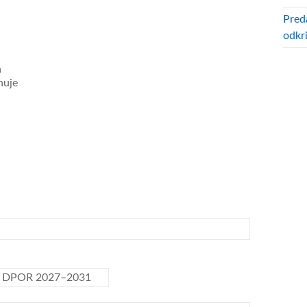
Pred
odkr
a
nuje
ega DPOR 2027–2031