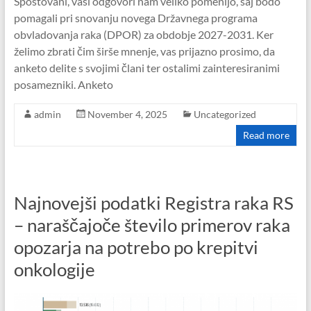
Spoštovani, vaši odgovori nam veliko pomenijo, saj bodo
pomagali pri snovanju novega Državnega programa
obvladovanja raka (DPOR) za obdobje 2027-2031. Ker
želimo zbrati čim širše mnenje, vas prijazno prosimo, da
anketo delite s svojimi člani ter ostalimi zainteresiranimi
posamezniki. Anketo
admin
November 4, 2025
Uncategorized
Read more
Najnovejši podatki Registra raka RS
– naraščajoče število primerov raka
opozarja na potrebo po krepitvi
onkologije