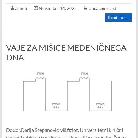
admin
November 14, 2025
Uncategorized
Read more
VAJE ZA MIŠICE MEDENIČNEGA
DNA
Doc.dr.Darija Šćepanović, viš.fiziot. Univerzitetni klnični
center Ljubljana Ginekološka klinika Mišice medeničnega