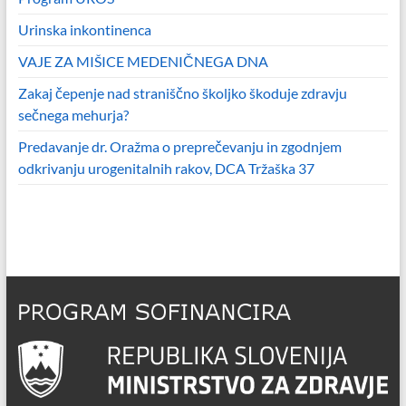
Urinska inkontinenca
VAJE ZA MIŠICE MEDENIČNEGA DNA
Zakaj čepenje nad straniščno školjko škoduje zdravju
sečnega mehurja?
Predavanje dr. Oražma o preprečevanju in zgodnjem
odkrivanju urogenitalnih rakov, DCA Tržaška 37