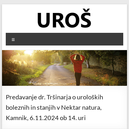
Skip
to
content
UROŠ
Menu
Zdravstveno
ozaveščanje
o
preventivi
in
obravnavi
kroničnih
uroloških
Predavanje dr. Tršinarja o uroloških
bolezni
boleznih in stanjih v Nektar natura,
in
stanj
Kamnik, 6.11.2024 ob 14. uri