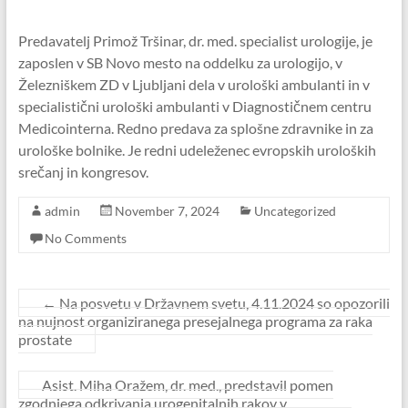
Predavatelj Primož Tršinar, dr. med. specialist urologije, je
zaposlen v SB Novo mesto na oddelku za urologijo, v
Železniškem ZD v Ljubljani dela v urološki ambulanti in v
specialistični urološki ambulanti v Diagnostičnem centru
Medicointerna. Redno predava za splošne zdravnike in za
urološke bolnike. Je redni udeleženec evropskih uroloških
srečanj in kongresov.
admin
November 7, 2024
Uncategorized
No Comments
←
Na posvetu v Državnem svetu, 4.11.2024 so opozorili
na nujnost organiziranega presejalnega programa za raka
prostate
Asist. Miha Oražem, dr. med., predstavil pomen
zgodnjega odkrivanja urogenitalnih rakov v